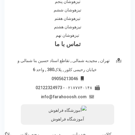
تیزهوشان پنجم
تیزهوشان ششم
تیزهوشان هفتم
تیزهوشان هشتم
تیزهوشان نهم
تماس با ما
تهران , مجیدیه شمالی , تقاطع استاد حسین بنا شمالی و
خیابان رحیمی کلور , پلاک380 , واحد 6
09056213046
۰۲۱۷۷۷۴۰۱۴۸ - 02122324973
info@farahooosh.com
آموزشگاه فراهوش
کلاس
خدمات
درس
محصولات
بلاگ