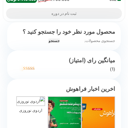
5
اصلی
فعل
ثبت نام در دوره
4.700.000 تومان
بود.
است
محصول مورد نظر خود را جستجو کنید ؟
جستجو
جستجو
برای:
میانگین رای (امتیاز)
(1)
امتیاز
5
از 5
اخرین اخبار فراهوش
اردوی نوروزی