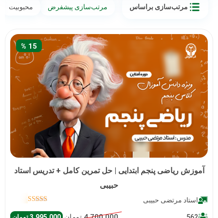
مرتب‌سازی براساس
مرتب‌سازی پیشفرض
محبوبیت
15 %
آموزش ریاضی پنجم ابتدایی | حل تمرین کامل + تدریس استاد
حبیبی
استاد مرتضی حبیبی
امتیاز
5.00
از
4.700.000
تومان
قیمت
قیم
562
3.995.000
تومان